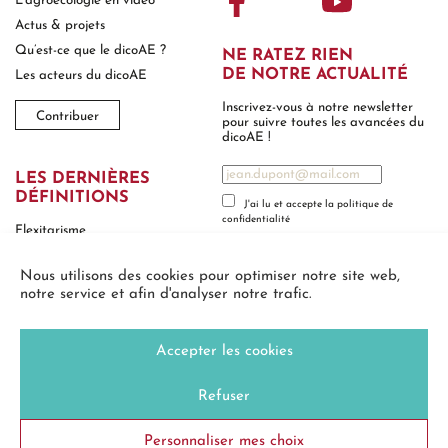
L’agroécologie
en vidéo
Actus
& projets
Qu’est-ce que
le dicoAE ?
NE RATEZ RIEN
DE NOTRE ACTUALITÉ
Les acteurs
du dicoAE
Inscrivez-vous à notre newsletter
Contribuer
pour
suivre toutes les avancées du
dicoAE !
LES DERNIÈRES
DÉFINITIONS
Flexitarisme
Culture en courbes de niveaux
Nous utilisons des cookies pour optimiser notre site web,
Compostage
notre service et afin d'analyser notre trafic.
Accepter les cookies
2026 © Dictionnaire d’agroécologie - Tous droits réservés
Design et développement par le Studio La Botte
Mentions Légales
Refuser
Politique de confidentialité
Personnaliser mes choix