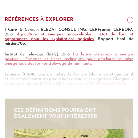
RÉFÉRENCES À EXPLORER
I Care & Consult, BLEZAT CONSULTING, CERFrance, CEREOPA.
2018.
Agriculture et énergies renouvelables : état de l’art et
opportunités pour les exploitations agricoles
. Rapport final de
mission.70p.
Institut de l’élevage (Idèle). 2016.
La ferme d’élevage à énergie
positive : Principes et fiches techniques pour améliorer le bilan
énergétique des fermes d’élevage de ruminants
.
Lapierre O. 2010. Le projet pilote de ferme à bilan énergétique positif
et les complémentarités productions animales et végétales. Oléagineux
Corps gras Lipides 17(5):312-318.
https://doi.org/10.1051/ocl.2010.0336
Régnier Y. 2013. Autonomie et solidarité : les territoires à énergie
positive préfigurent un nouveau paysage énergétique. Pour, 218(2), pp
181-188.
https://doi.org/10.3917/pour.218.0181
CES DÉFINITIONS POURRAIENT
Vert J., Portet F. 2010.
Prospective agriculture énergie 2030 :
ÉGALEMENT VOUS INTÉRESSER
L’agriculture face aux défis énergétiques
. Synthèse, Paris, Centre
d’études et de prospective, SSP, Ministère de l’Agriculture, de
l’Alimentation, de la Pêche, de la Ruralité et de l’Aménagement du
Territoire. 12p.