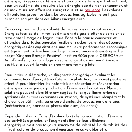
d’énergie, récupérer de l’énergie et produire de l’énergie. L’objectif est,
pour un système, de produire plus d’énergie que de n’en consommer, et
de maximiser son efficience énergétique et sa
résilience
. Les calories
alimentaires présentes dans les productions agricoles ne sont pas
prises en compte dans ces bilans énergétiques.
Ce concept est né d’une volonté de trouver des alternatives aux
énergies fossiles, de limiter les émissions de gaz à effet de serre et de
revaloriser l’image de l’agriculture. Face à la hausse constatée et
attendue du prix des énergies fossiles et nucléaires, et des dépenses
énergétiques des exploitations, une meilleure performance économique
est également recherchée par le gain en autonomie énergétique. Le
projet “Grignon Energie Positive”, initié en 2006 par le CEREOPA et
AgroParisTech, par analogie avec le concept de maison à énergie
positive, a ouvert la voie en créant une ferme pilote.
Pour initier la démarche, un diagnostic énergétique évaluant les
consommations d’un système (atelier, exploitation, territoire) peut être
effectué pour identifier les potentiels de réduction et récupération
d’énergies, ainsi que de production d’énergies alternatives. Plusieurs
solutions peuvent alors être envisagées, telles que l’installation de
systèmes de cultures économes en intrants, de systèmes récupérant la
chaleur des bâtiments, ou encore d’unités de production d’énergies
(méthanisation, panneaux photovoltaïques, éoliennes).
Cependant, il est difficile d’évaluer la réelle consommation d’énergie
des activités agricoles, et l’augmentation de leur efficience
énergétique n’est pas toujours synonyme de sobriété. La durabilité des
infrastructures de production d’énergies renouvelables et la