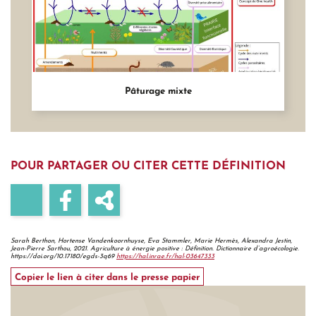
Pâturage mixte
POUR PARTAGER OU CITER
CETTE DÉFINITION
Sarah Berthon, Hortense Vandenkoornhuyse, Eva Stammler, Marie Hermès, Alexandra Jestin,
Jean-Pierre Sarthou, 2021.
Agriculture à énergie positive : Définition. Dictionnaire d’agroécologie.
https://doi.org/10.17180/egds-3q69
https://hal.inrae.fr/hal-03647333
Copier le lien à citer dans le presse papier