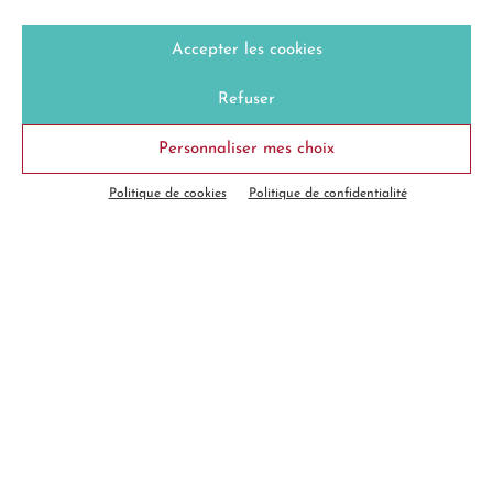
Accepter les cookies
Refuser
Personnaliser mes choix
Rechercher un terme
VOUS VOUS SENTEZ-
Politique de cookies
Politique de confidentialité
CONCERNÉS PAR
LA TRANSITION
AGROÉCOLOGIQUE ?
Aidez-nous à mieux définir les contours de
l’agroécologie !
Proposer un terme à définir